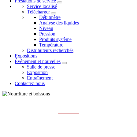
Prestations de service
Service localisé
Télécharger
Débitmètre
Analyse des liquides
Niveau
Pression
Produits système
Température
Distributeurs recherchés
Expositions
Événement et nouvelles
Salle de presse
Exposition
Entraînement
Contactez-nous
NOURRITURE ET BOISSONS
Maison
les industries
nourriture et boissons