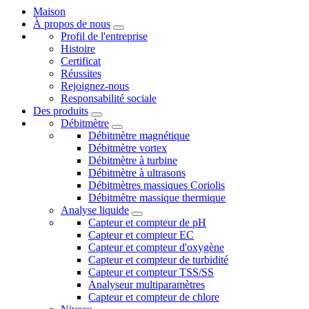
Maison
À propos de nous
Profil de l'entreprise
Histoire
Certificat
Réussites
Rejoignez-nous
Responsabilité sociale
Des produits
Débitmètre
Débitmètre magnétique
Débitmètre vortex
Débitmètre à turbine
Débitmètre à ultrasons
Débitmètres massiques Coriolis
Débitmètre massique thermique
Analyse liquide
Capteur et compteur de pH
Capteur et compteur EC
Capteur et compteur d'oxygène
Capteur et compteur de turbidité
Capteur et compteur TSS/SS
Analyseur multiparamètres
Capteur et compteur de chlore