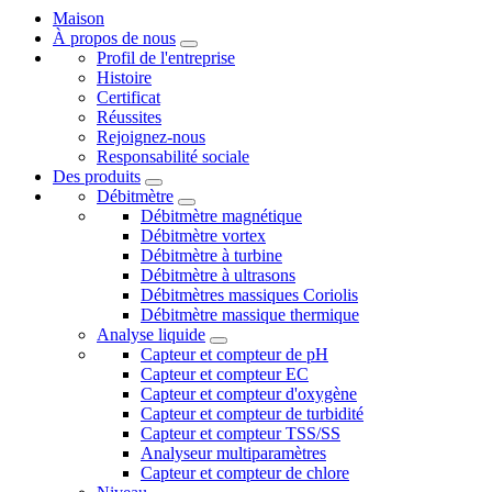
Maison
À propos de nous
Profil de l'entreprise
Histoire
Certificat
Réussites
Rejoignez-nous
Responsabilité sociale
Des produits
Débitmètre
Débitmètre magnétique
Débitmètre vortex
Débitmètre à turbine
Débitmètre à ultrasons
Débitmètres massiques Coriolis
Débitmètre massique thermique
Analyse liquide
Capteur et compteur de pH
Capteur et compteur EC
Capteur et compteur d'oxygène
Capteur et compteur de turbidité
Capteur et compteur TSS/SS
Analyseur multiparamètres
Capteur et compteur de chlore