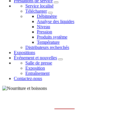
Prestations de service
Service localisé
Télécharger
Débitmètre
Analyse des liquides
Niveau
Pression
Produits système
Température
Distributeurs recherchés
Expositions
Événement et nouvelles
Salle de presse
Exposition
Entraînement
Contactez-nous
NOURRITURE ET BOISSONS
Maison
les industries