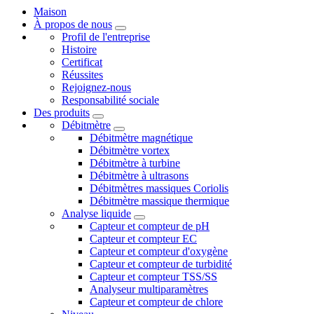
Maison
À propos de nous
Profil de l'entreprise
Histoire
Certificat
Réussites
Rejoignez-nous
Responsabilité sociale
Des produits
Débitmètre
Débitmètre magnétique
Débitmètre vortex
Débitmètre à turbine
Débitmètre à ultrasons
Débitmètres massiques Coriolis
Débitmètre massique thermique
Analyse liquide
Capteur et compteur de pH
Capteur et compteur EC
Capteur et compteur d'oxygène
Capteur et compteur de turbidité
Capteur et compteur TSS/SS
Analyseur multiparamètres
Capteur et compteur de chlore