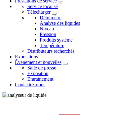
Prestations de service
Service localisé
Télécharger
Débitmètre
Analyse des liquides
Niveau
Pression
Produits système
Température
Distributeurs recherchés
Expositions
Événement et nouvelles
Salle de presse
Exposition
Entraînement
Contactez-nous
CAPTEUR ET COMPTEUR TSS/SS
Maison
Des produits
Analyse liquide