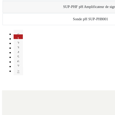
SUP-PHF pH Amplificateur de sign
Sonde pH SUP-PH8001
<
1
2
3
4
5
6
7
>