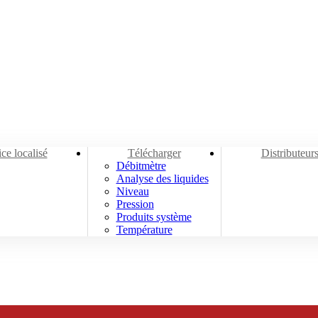
Télécharger
ce localisé
Télécharger
Distributeur
Débitmètre
Analyse des liquides
Niveau
Pression
Produits système
Température