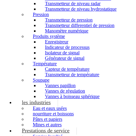
Transmetteur de niveau radar
Transmetteur de niveau hydrostatique
Pression
Transmetteur de pression
Transmetteur differentiel de pression
Manomètre numérique
Produits système
Enregistreur
Indicateur de processus
Isolateur de signal
Générateur de signal
Température
Capteur de température
Transmetteur de température
Soupape
Vannes papillon
Vannes de régulation
Vannes à boisseau sphérique
les industries
Eau et eaux usées
nourriture et boissons
Pâtes et papiers
Mines et autres
Prestations de service