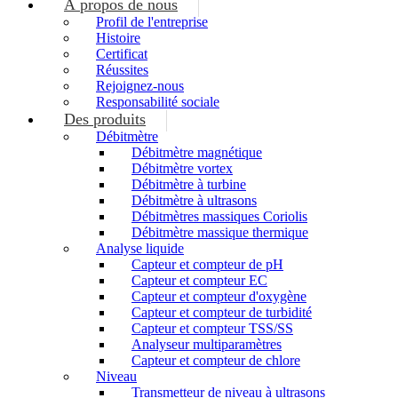
À propos de nous
Profil de l'entreprise
Histoire
Certificat
Réussites
Rejoignez-nous
Responsabilité sociale
Des produits
Débitmètre
Débitmètre magnétique
Débitmètre vortex
Débitmètre à turbine
Débitmètre à ultrasons
Débitmètres massiques Coriolis
Débitmètre massique thermique
Analyse liquide
Capteur et compteur de pH
Capteur et compteur EC
Capteur et compteur d'oxygène
Capteur et compteur de turbidité
Capteur et compteur TSS/SS
Analyseur multiparamètres
Capteur et compteur de chlore
Niveau
Transmetteur de niveau à ultrasons