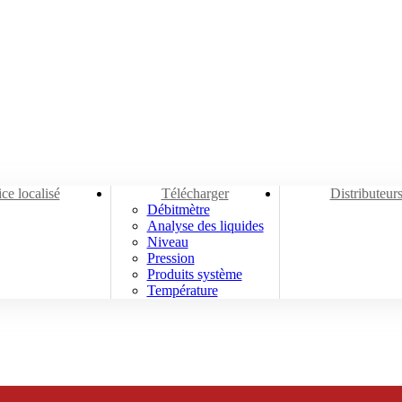
Télécharger
ce localisé
Télécharger
Distributeur
Débitmètre
Analyse des liquides
Niveau
Pression
Produits système
Température