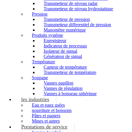
Transmetteur de niveau radar
Transmetteur de niveau hydrostatique
Pression
Transmetteur de pression
Transmetteur differentiel de pression
Manomètre numérique
Produits système
Enregistreur
Indicateur de processus
Isolateur de signal
Générateur de signal
Température
Capteur de température
Transmetteur de température
Soupape
Vannes papillon
Vannes de régulation
Vannes à boisseau sphérique
les industries
Eau et eaux usées
nourriture et boissons
Pâtes et papiers
Mines et autres
Prestations de service