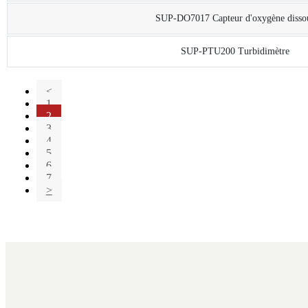
SUP-DO7017 Capteur d'oxygène disso
SUP-PTU200 Turbidimètre
<
1
2
3
4
5
6
7
>