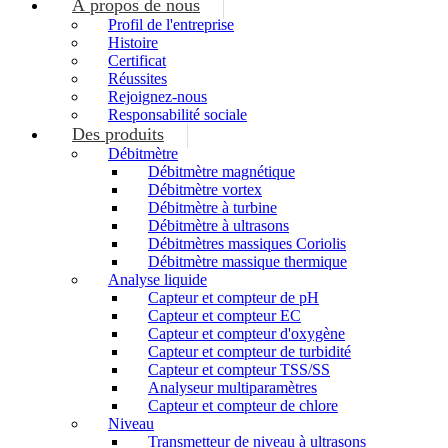
À propos de nous
Profil de l'entreprise
Histoire
Certificat
Réussites
Rejoignez-nous
Responsabilité sociale
Des produits
Débitmètre
Débitmètre magnétique
Débitmètre vortex
Débitmètre à turbine
Débitmètre à ultrasons
Débitmètres massiques Coriolis
Débitmètre massique thermique
Analyse liquide
Capteur et compteur de pH
Capteur et compteur EC
Capteur et compteur d'oxygène
Capteur et compteur de turbidité
Capteur et compteur TSS/SS
Analyseur multiparamètres
Capteur et compteur de chlore
Niveau
Transmetteur de niveau à ultrasons