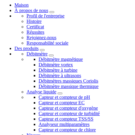
Maison
À propos de nous
Profil de l'entreprise
Histoire
Certificat
Réussites
Rejoignez-nous
Responsabilité sociale
Des produits
Débitmètre
Débitmètre magnétique
Débitmètre vortex
Débitmètre à turbine
Débitmètre à ultrasons
Débitmètres massiques Coriolis
Débitmètre massique thermique
Analyse liquide
Capteur et compteur de pH
Capteur et compteur EC
Capteur et compteur d'oxygène
Capteur et compteur de turbidité
Capteur et compteur TSS/SS
Analyseur multiparamètres
Capteur et compteur de chlore