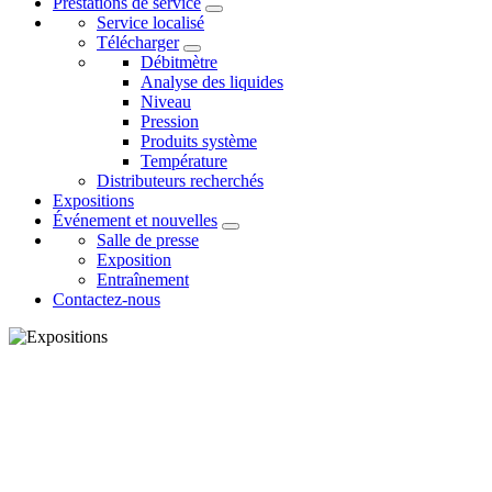
Prestations de service
Service localisé
Télécharger
Débitmètre
Analyse des liquides
Niveau
Pression
Produits système
Température
Distributeurs recherchés
Expositions
Événement et nouvelles
Salle de presse
Exposition
Entraînement
Contactez-nous
À la rencontre du monde
Supmea aux expositions
internationales