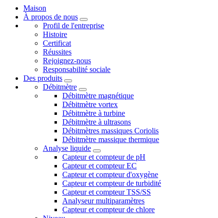
Maison
À propos de nous
Profil de l'entreprise
Histoire
Certificat
Réussites
Rejoignez-nous
Responsabilité sociale
Des produits
Débitmètre
Débitmètre magnétique
Débitmètre vortex
Débitmètre à turbine
Débitmètre à ultrasons
Débitmètres massiques Coriolis
Débitmètre massique thermique
Analyse liquide
Capteur et compteur de pH
Capteur et compteur EC
Capteur et compteur d'oxygène
Capteur et compteur de turbidité
Capteur et compteur TSS/SS
Analyseur multiparamètres
Capteur et compteur de chlore