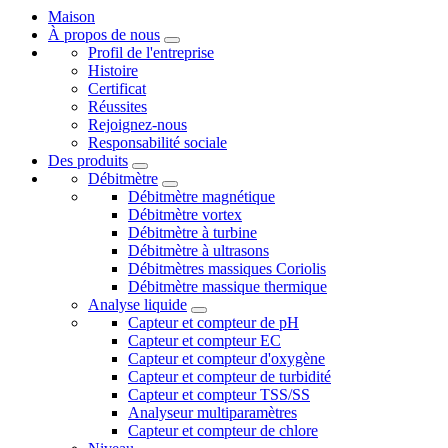
Maison
À propos de nous
Profil de l'entreprise
Histoire
Certificat
Réussites
Rejoignez-nous
Responsabilité sociale
Des produits
Débitmètre
Débitmètre magnétique
Débitmètre vortex
Débitmètre à turbine
Débitmètre à ultrasons
Débitmètres massiques Coriolis
Débitmètre massique thermique
Analyse liquide
Capteur et compteur de pH
Capteur et compteur EC
Capteur et compteur d'oxygène
Capteur et compteur de turbidité
Capteur et compteur TSS/SS
Analyseur multiparamètres
Capteur et compteur de chlore