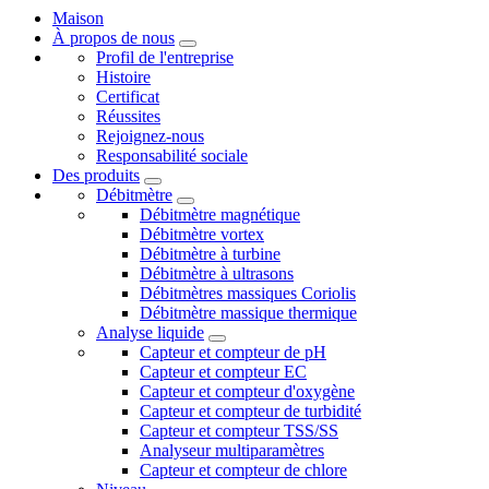
Maison
À propos de nous
Profil de l'entreprise
Histoire
Certificat
Réussites
Rejoignez-nous
Responsabilité sociale
Des produits
Débitmètre
Débitmètre magnétique
Débitmètre vortex
Débitmètre à turbine
Débitmètre à ultrasons
Débitmètres massiques Coriolis
Débitmètre massique thermique
Analyse liquide
Capteur et compteur de pH
Capteur et compteur EC
Capteur et compteur d'oxygène
Capteur et compteur de turbidité
Capteur et compteur TSS/SS
Analyseur multiparamètres
Capteur et compteur de chlore