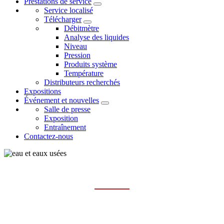
Prestations de service
Service localisé
Télécharger
Débitmètre
Analyse des liquides
Niveau
Pression
Produits système
Température
Distributeurs recherchés
Expositions
Événement et nouvelles
Salle de presse
Exposition
Entraînement
Contactez-nous
EAU ET EAUX USÉES
Maison
les industries