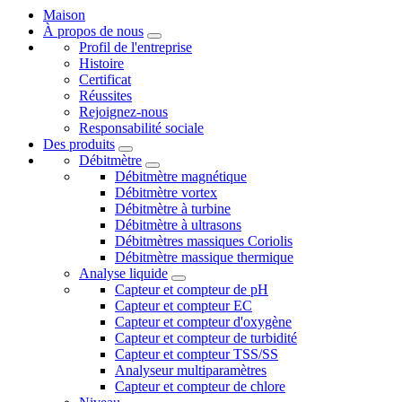
Maison
À propos de nous
Profil de l'entreprise
Histoire
Certificat
Réussites
Rejoignez-nous
Responsabilité sociale
Des produits
Débitmètre
Débitmètre magnétique
Débitmètre vortex
Débitmètre à turbine
Débitmètre à ultrasons
Débitmètres massiques Coriolis
Débitmètre massique thermique
Analyse liquide
Capteur et compteur de pH
Capteur et compteur EC
Capteur et compteur d'oxygène
Capteur et compteur de turbidité
Capteur et compteur TSS/SS
Analyseur multiparamètres
Capteur et compteur de chlore