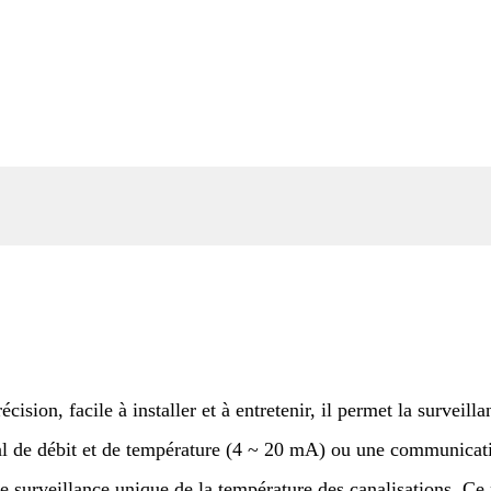
ision, facile à installer et à entretenir, il permet la surveill
gnal de débit et de température (4 ~ 20 mA) ou une communica
e surveillance unique de la température des canalisations. Ce p