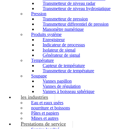
Transmetteur de niveau radar
Transmetteur de niveau hydrostatique
Pression
Transmetteur de pression
Transmetteur differentiel de pression
Manomètre numérique
Produits système
Enregistreur
Indicateur de processus
Isolateur de signal
Générateur de signal
Température
Capteur de température
Transmetteur de température
Soupape
Vannes papillon
Vannes de régulation
Vannes à boisseau sphérique
les industries
Eau et eaux usées
nourriture et boissons
Pâtes et papiers
Mines et autres
Prestations de service