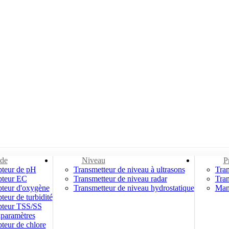
ide
Niveau
P
pteur de pH
Transmetteur de niveau à ultrasons
Tran
pteur EC
Transmetteur de niveau radar
Tran
pteur d'oxygène
Transmetteur de niveau hydrostatique
Man
teur de turbidité
pteur TSS/SS
iparamètres
teur de chlore