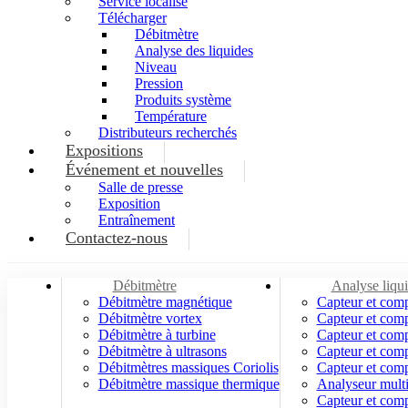
Service localisé
Télécharger
Débitmètre
Analyse des liquides
Niveau
Pression
Produits système
Température
Distributeurs recherchés
Expositions
Événement et nouvelles
Salle de presse
Exposition
Entraînement
Contactez-nous
Débitmètre
Analyse liqu
Débitmètre magnétique
Capteur et com
Débitmètre vortex
Capteur et com
Débitmètre à turbine
Capteur et com
Débitmètre à ultrasons
Capteur et comp
Débitmètres massiques Coriolis
Capteur et com
Débitmètre massique thermique
Analyseur mult
Capteur et comp