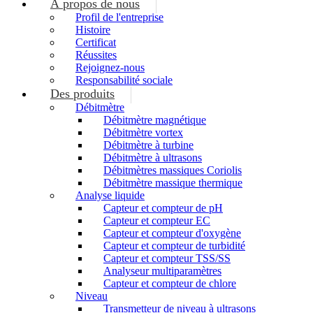
À propos de nous
Profil de l'entreprise
Histoire
Certificat
Réussites
Rejoignez-nous
Responsabilité sociale
Des produits
Débitmètre
Débitmètre magnétique
Débitmètre vortex
Débitmètre à turbine
Débitmètre à ultrasons
Débitmètres massiques Coriolis
Débitmètre massique thermique
Analyse liquide
Capteur et compteur de pH
Capteur et compteur EC
Capteur et compteur d'oxygène
Capteur et compteur de turbidité
Capteur et compteur TSS/SS
Analyseur multiparamètres
Capteur et compteur de chlore
Niveau
Transmetteur de niveau à ultrasons