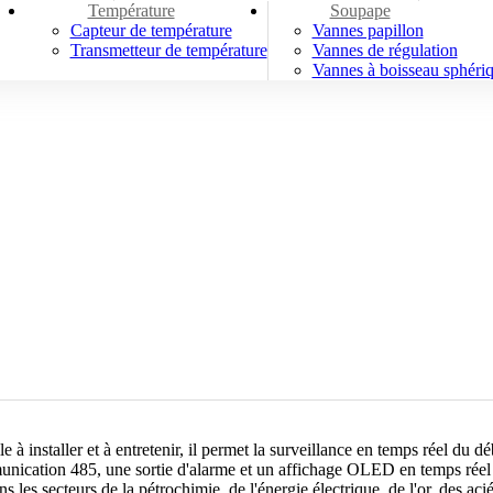
Température
Soupape
Capteur de température
Vannes papillon
Transmetteur de température
Vannes de régulation
Vannes à boisseau sphéri
 à installer et à entretenir, il permet la surveillance en temps réel du dé
nication 485, une sortie d'alarme et un affichage OLED en temps réel d
s les secteurs de la pétrochimie, de l'énergie électrique, de l'or, des aci