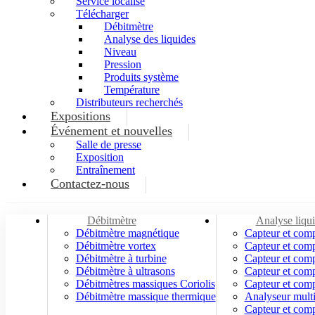
Service localisé
Télécharger
Débitmètre
Analyse des liquides
Niveau
Pression
Produits système
Température
Distributeurs recherchés
Expositions
Événement et nouvelles
Salle de presse
Exposition
Entraînement
Contactez-nous
Débitmètre
Analyse liqu
Débitmètre magnétique
Capteur et com
Débitmètre vortex
Capteur et com
Débitmètre à turbine
Capteur et com
Débitmètre à ultrasons
Capteur et comp
Débitmètres massiques Coriolis
Capteur et com
Débitmètre massique thermique
Analyseur mult
Capteur et comp