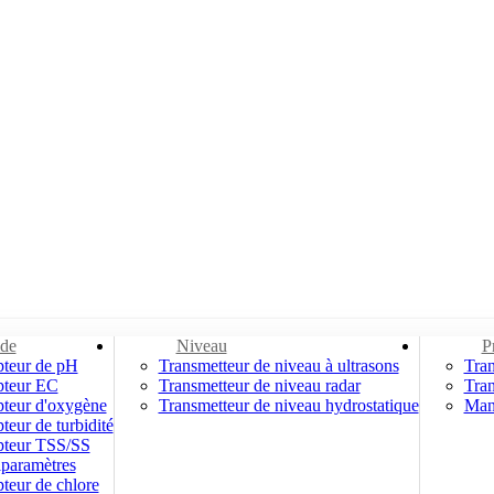
ide
Niveau
P
pteur de pH
Transmetteur de niveau à ultrasons
Tran
pteur EC
Transmetteur de niveau radar
Tran
pteur d'oxygène
Transmetteur de niveau hydrostatique
Man
teur de turbidité
pteur TSS/SS
iparamètres
teur de chlore