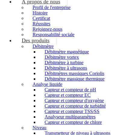
À propos de nous
Profil de l'entreprise
Histoire
Certificat
Réussites
Rejoignez-nous
Responsabilité sociale
Des produits
Débitmètre
Débitmètre magnétique
Débitmètre vortex
Débitmètre à turbine
Débitmètre à ultrasons
Débitmètres massiques Coriolis
Débitmètre massique thermique
Analyse liquide
Capteur et compteur de pH
Capteur et compteur EC
Capteur et compteur d'oxygène
Capteur et compteur de turbidité
Capteur et compteur TSS/SS
Analyseur multiparamètres
Capteur et compteur de chlore
Niveau
Transmetteur de niveau à ultrasons