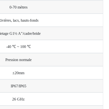
0-70 mètres
ivières, lacs, hauts-fonds
letage G1½ A"/cadre/bride
-40 ℃ ~ 100 ℃
Pression normale
±20mm
IP67/IP65
26 GHz