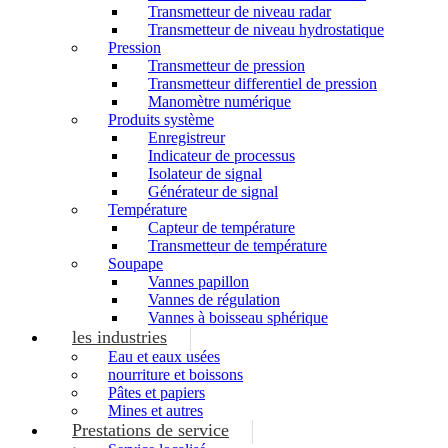
Transmetteur de niveau radar
Transmetteur de niveau hydrostatique
Pression
Transmetteur de pression
Transmetteur differentiel de pression
Manomètre numérique
Produits système
Enregistreur
Indicateur de processus
Isolateur de signal
Générateur de signal
Température
Capteur de température
Transmetteur de température
Soupape
Vannes papillon
Vannes de régulation
Vannes à boisseau sphérique
les industries
Eau et eaux usées
nourriture et boissons
Pâtes et papiers
Mines et autres
Prestations de service