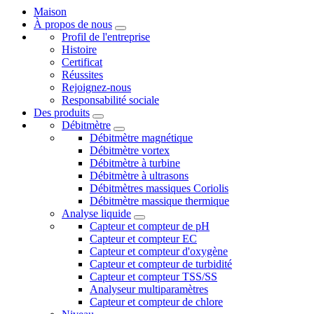
Maison
À propos de nous
Profil de l'entreprise
Histoire
Certificat
Réussites
Rejoignez-nous
Responsabilité sociale
Des produits
Débitmètre
Débitmètre magnétique
Débitmètre vortex
Débitmètre à turbine
Débitmètre à ultrasons
Débitmètres massiques Coriolis
Débitmètre massique thermique
Analyse liquide
Capteur et compteur de pH
Capteur et compteur EC
Capteur et compteur d'oxygène
Capteur et compteur de turbidité
Capteur et compteur TSS/SS
Analyseur multiparamètres
Capteur et compteur de chlore