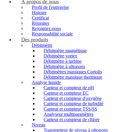
À propos de nous
Profil de l'entreprise
Histoire
Certificat
Réussites
Rejoignez-nous
Responsabilité sociale
Des produits
Débitmètre
Débitmètre magnétique
Débitmètre vortex
Débitmètre à turbine
Débitmètre à ultrasons
Débitmètres massiques Coriolis
Débitmètre massique thermique
Analyse liquide
Capteur et compteur de pH
Capteur et compteur EC
Capteur et compteur d'oxygène
Capteur et compteur de turbidité
Capteur et compteur TSS/SS
Analyseur multiparamètres
Capteur et compteur de chlore
Niveau
Transmetteur de niveau à ultrasons