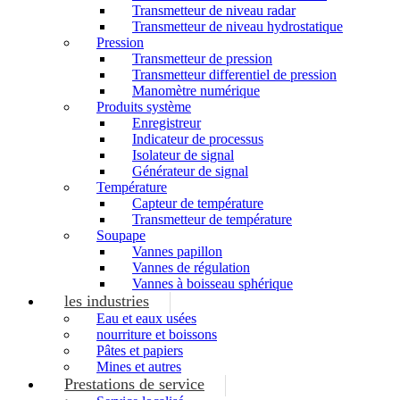
Transmetteur de niveau radar
Transmetteur de niveau hydrostatique
Pression
Transmetteur de pression
Transmetteur differentiel de pression
Manomètre numérique
Produits système
Enregistreur
Indicateur de processus
Isolateur de signal
Générateur de signal
Température
Capteur de température
Transmetteur de température
Soupape
Vannes papillon
Vannes de régulation
Vannes à boisseau sphérique
les industries
Eau et eaux usées
nourriture et boissons
Pâtes et papiers
Mines et autres
Prestations de service