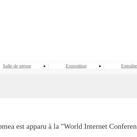
Événement et nouvelles
Salle de presse
Salle de presse
Exposition
Entraîn
mea est apparu à la "World Internet Confere