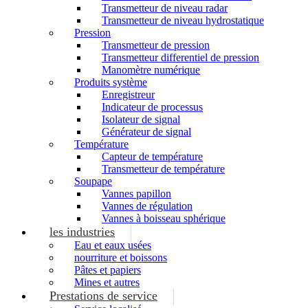
Transmetteur de niveau radar
Transmetteur de niveau hydrostatique
Pression
Transmetteur de pression
Transmetteur differentiel de pression
Manomètre numérique
Produits système
Enregistreur
Indicateur de processus
Isolateur de signal
Générateur de signal
Température
Capteur de température
Transmetteur de température
Soupape
Vannes papillon
Vannes de régulation
Vannes à boisseau sphérique
les industries
Eau et eaux usées
nourriture et boissons
Pâtes et papiers
Mines et autres
Prestations de service