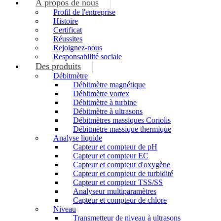
À propos de nous
Profil de l'entreprise
Histoire
Certificat
Réussites
Rejoignez-nous
Responsabilité sociale
Des produits
Débitmètre
Débitmètre magnétique
Débitmètre vortex
Débitmètre à turbine
Débitmètre à ultrasons
Débitmètres massiques Coriolis
Débitmètre massique thermique
Analyse liquide
Capteur et compteur de pH
Capteur et compteur EC
Capteur et compteur d'oxygène
Capteur et compteur de turbidité
Capteur et compteur TSS/SS
Analyseur multiparamètres
Capteur et compteur de chlore
Niveau
Transmetteur de niveau à ultrasons