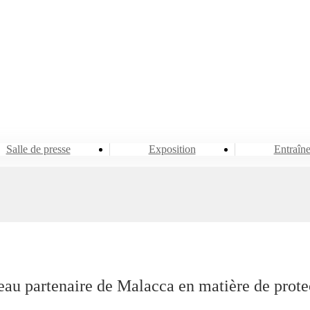
Événement et nouvelles
Salle de presse
Salle de presse
Exposition
Entraîn
au partenaire de Malacca en matière de prote