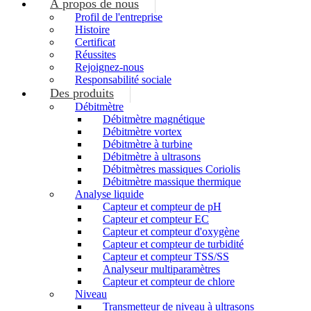
À propos de nous
Profil de l'entreprise
Histoire
Certificat
Réussites
Rejoignez-nous
Responsabilité sociale
Des produits
Débitmètre
Débitmètre magnétique
Débitmètre vortex
Débitmètre à turbine
Débitmètre à ultrasons
Débitmètres massiques Coriolis
Débitmètre massique thermique
Analyse liquide
Capteur et compteur de pH
Capteur et compteur EC
Capteur et compteur d'oxygène
Capteur et compteur de turbidité
Capteur et compteur TSS/SS
Analyseur multiparamètres
Capteur et compteur de chlore
Niveau
Transmetteur de niveau à ultrasons