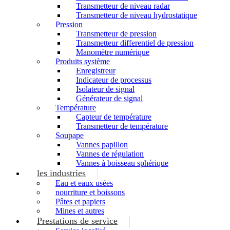
Transmetteur de niveau radar
Transmetteur de niveau hydrostatique
Pression
Transmetteur de pression
Transmetteur differentiel de pression
Manomètre numérique
Produits système
Enregistreur
Indicateur de processus
Isolateur de signal
Générateur de signal
Température
Capteur de température
Transmetteur de température
Soupape
Vannes papillon
Vannes de régulation
Vannes à boisseau sphérique
les industries
Eau et eaux usées
nourriture et boissons
Pâtes et papiers
Mines et autres
Prestations de service