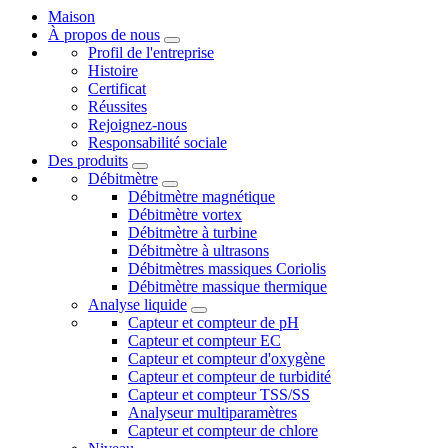
Maison
À propos de nous
Profil de l'entreprise
Histoire
Certificat
Réussites
Rejoignez-nous
Responsabilité sociale
Des produits
Débitmètre
Débitmètre magnétique
Débitmètre vortex
Débitmètre à turbine
Débitmètre à ultrasons
Débitmètres massiques Coriolis
Débitmètre massique thermique
Analyse liquide
Capteur et compteur de pH
Capteur et compteur EC
Capteur et compteur d'oxygène
Capteur et compteur de turbidité
Capteur et compteur TSS/SS
Analyseur multiparamètres
Capteur et compteur de chlore