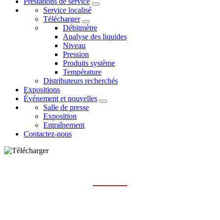
Prestations de service
Service localisé
Télécharger
Débitmètre
Analyse des liquides
Niveau
Pression
Produits système
Température
Distributeurs recherchés
Expositions
Événement et nouvelles
Salle de presse
Exposition
Entraînement
Contactez-nous
ANALYSE DES LIQUIDES
Maison
Prestations de service