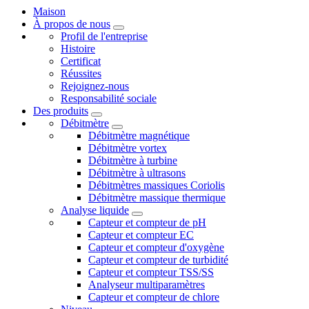
Maison
À propos de nous
Profil de l'entreprise
Histoire
Certificat
Réussites
Rejoignez-nous
Responsabilité sociale
Des produits
Débitmètre
Débitmètre magnétique
Débitmètre vortex
Débitmètre à turbine
Débitmètre à ultrasons
Débitmètres massiques Coriolis
Débitmètre massique thermique
Analyse liquide
Capteur et compteur de pH
Capteur et compteur EC
Capteur et compteur d'oxygène
Capteur et compteur de turbidité
Capteur et compteur TSS/SS
Analyseur multiparamètres
Capteur et compteur de chlore