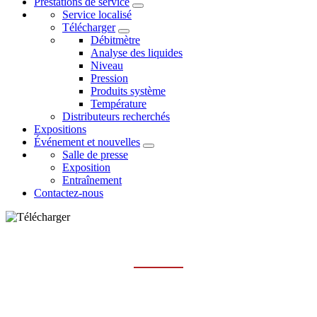
Prestations de service
Service localisé
Télécharger
Débitmètre
Analyse des liquides
Niveau
Pression
Produits système
Température
Distributeurs recherchés
Expositions
Événement et nouvelles
Salle de presse
Exposition
Entraînement
Contactez-nous
NIVEAU
Maison
Prestations de service