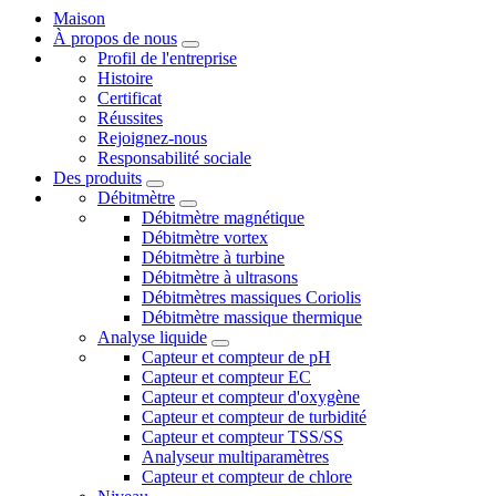
Maison
À propos de nous
Profil de l'entreprise
Histoire
Certificat
Réussites
Rejoignez-nous
Responsabilité sociale
Des produits
Débitmètre
Débitmètre magnétique
Débitmètre vortex
Débitmètre à turbine
Débitmètre à ultrasons
Débitmètres massiques Coriolis
Débitmètre massique thermique
Analyse liquide
Capteur et compteur de pH
Capteur et compteur EC
Capteur et compteur d'oxygène
Capteur et compteur de turbidité
Capteur et compteur TSS/SS
Analyseur multiparamètres
Capteur et compteur de chlore